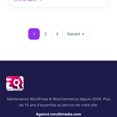
Pagination
1
2
3
Suivant →
des
publications
Maintenance WordPress & WooCommerce depuis 2009. Plus
de 15 ans d'expertise au service de votre site.
Agence cmultimedia.com