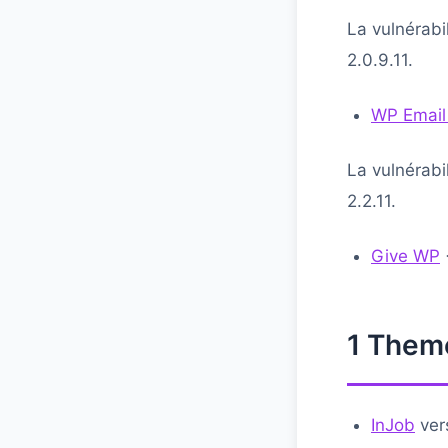
La vulnérabi
2.0.9.11.
WP Email
La vulnérabi
2.2.11.
Give WP
<
1 The
InJob
ver