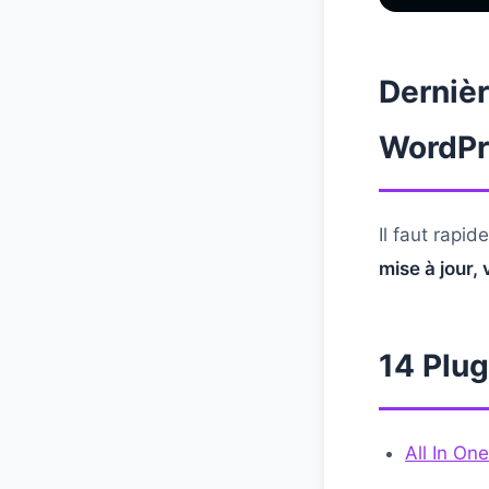
Dernièr
WordPr
Il faut rapi
mise à jour,
14 Plu
All In On