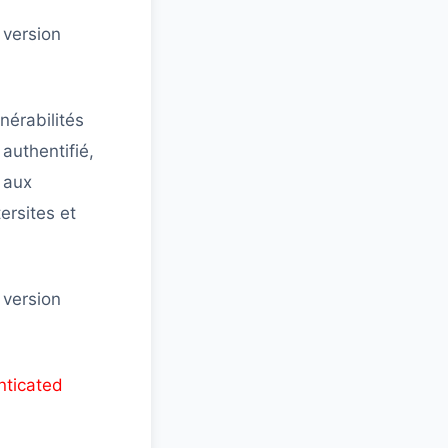
 version
nérabilités
 authentifié,
s aux
ersites et
 version
nticated