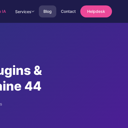
n IA
Blog
Contact
Helpdesk
Services
ugins &
ine 44
ss