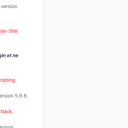
 version
oss-Site
in et ne
ripting
ersion 5.9.6.
ttack.
version