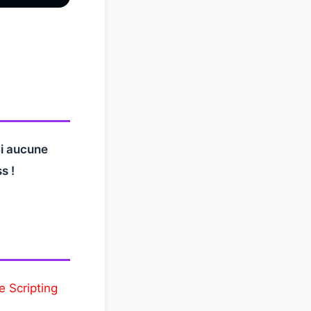
i aucune
s !
e Scripting