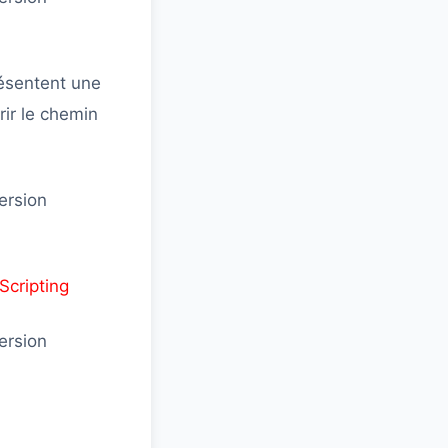
résentent une
rir le chemin
version
Scripting
version