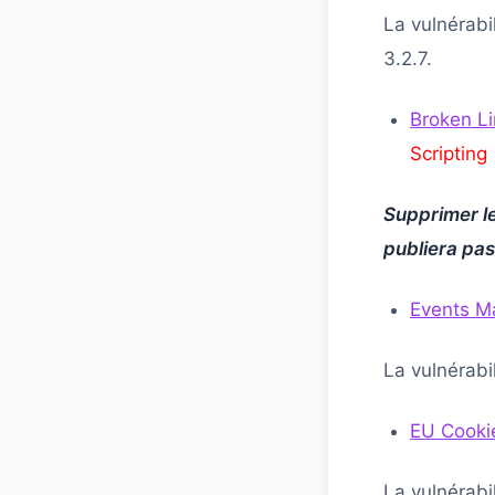
La vulnérabi
3.2.7.
Broken L
Scripting
Supprimer le
publiera pas
Events M
La vulnérabil
EU Cooki
La vulnérabil