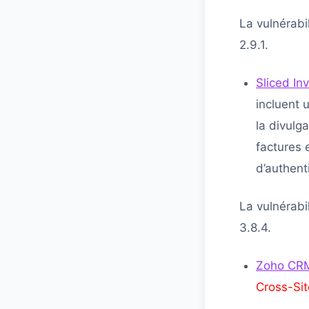
La vulnérabi
2.9.1.
Sliced In
incluent u
la divulg
factures 
d’authenti
La vulnérabi
3.8.4.
Zoho CRM
Cross-Sit